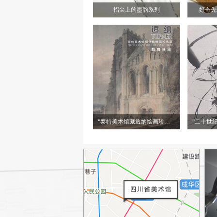
指尖上的墨韵系列
好奇先
“泰特美术馆藏透纳绘画珍品展”教育手册