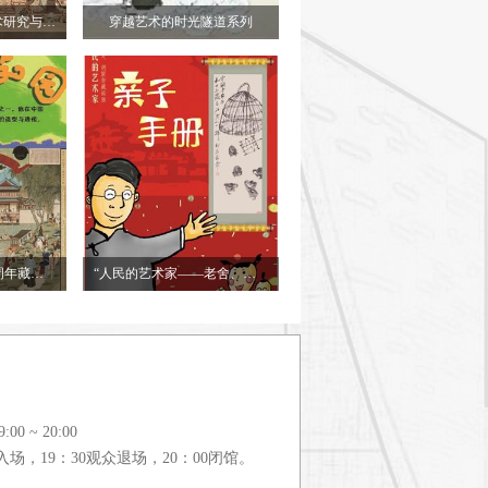
花开敦煌-常沙娜艺术研究与应用展
穿越艺术的时光隧道系列
“中国美术馆建馆50周年藏品大展”亲子手册
“人民的艺术家——老舍、胡絜青藏画展”亲子手册
0 ~ 20:00
入场，19：30观众退场，20：00闭馆。