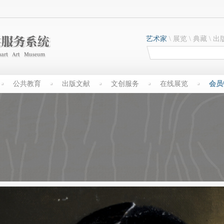
艺术家
\
展览
\
典藏
\
出
公共教育
出版文献
文创服务
在线展览
会员