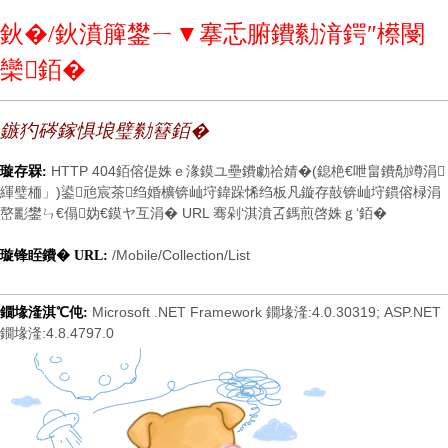
鈥�/鈥濆簲鐢ㄧ▼搴忎腑鐨勬湇鍔″櫒閿
欒銆�
鏃犳硶鎵惧埌璧勬簮銆�
HTTP 404銆傛偍姝ｅ湪鏌ユ壘鐨勮祫婧�(鎴栬€呭畠鐨勪竴涓
璇存槑:
緷璧栭」)鍙兘宸茶绉婚櫎锛屾垨鍏跺悕绉板凡鏇存敼锛屾垨鏆傛椂涓
嶅彲鐢ㄣ€傝妫€鏌ヤ互涓� URL 骞剁‘淇濆叾鎷煎啓姝ｇ‘銆�
/Mobile/Collection/List
璇锋眰鐨� URL:
Microsoft .NET Framework 鐗堟湰:4.0.30319; ASP.NET
鐗堟湰淇℃伅:
鐗堟湰:4.8.4797.0